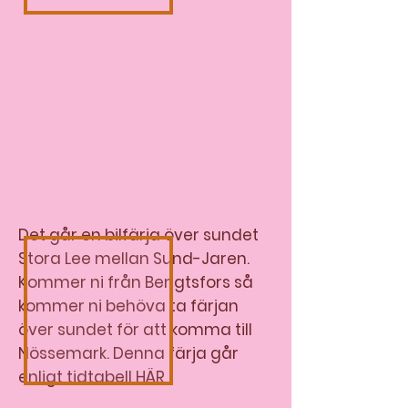
Det går en bilfärja över sundet
Stora Lee mellan Sund-Jaren.
Kommer ni från Bengtsfors så
kommer ni behöva ta färjan
över sundet för att komma till
Nössemark. Denna färja går
enligt tidtabell HÄR