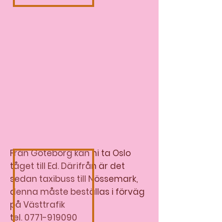
Från Göteborg kan ni ta Oslo
tåget till Ed. Därifrån är det
sedan taxibuss till Nössemark,
denna måste beställas i förväg
på Västtrafik
tel.
0771-919090