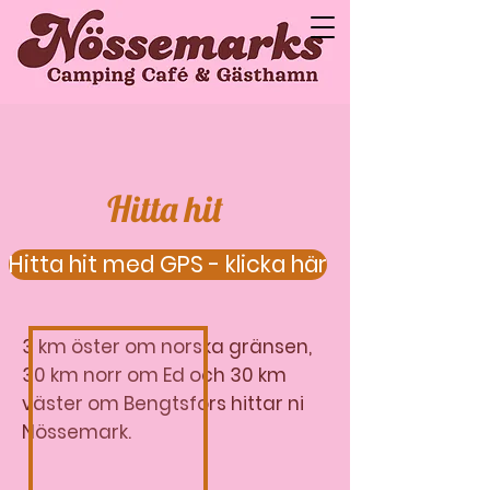
Hitta hit
Hitta hit med GPS - klicka här
3 km öster om norska gränsen,
30 km norr om Ed och 30 km
väster om Bengtsfors hittar ni
Nössemark.