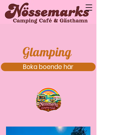
Glamping
Boka boende här